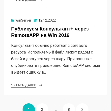
WinServer
Опубликовано
12.12.2022
Публикуем Консультант+ через
RemoteAPP на Win 2016
Консультант обычно работает с сетевого
ресурса. Исполняемый файл лежит рядом с
базой и доступен через шару. При попытке
опубликовать приложение RemoteAPP система
выдает ошибку в…
ЧИТАТЬ ДАЛЕЕ
Пагинация
СТРАНИЦА
1
СТРАНИЦА
2
…
СТРАНИЦА
8
СЛЕДУЮЩАЯ